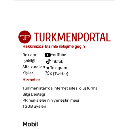
Hakkımızda
Bizimle iletişime geçin
Reklam
YouTube
İşbirliği
TikTok
Site kuralları
Telegram
Kişiler
X (Twitter)
Hizmetler
Türkmenistan'da internet sitesi oluşturma
Bilgi Desteği
PR makalelerinin yerleştirilmesi
TSGB üyeleri
Mobil