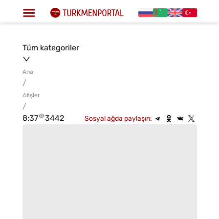
Tüm kategoriler
Ana
/
Afişler
/
8:37
3442
Sosyal ağda paylaşın: