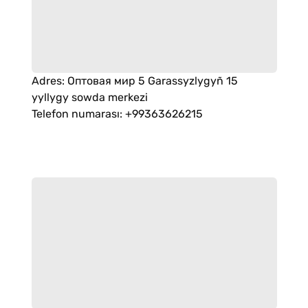
Adres
:
Оптовая мир 5 Garassyzlygyñ 15
yyllygy sowda merkezi
Telefon numarası
:
+99363626215