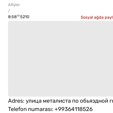
Afişler
/
8:58
5210
Sosyal ağda payl
Adres
:
улица металиста по обьяздной 
Telefon numarası
:
+99364118526