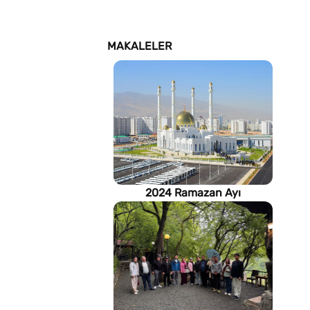
MAKALELER
2024 Ramazan Ayı
imsakiyesi (Türkmenistan)