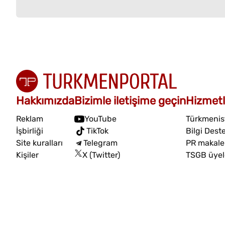
Hakkımızda
Bizimle iletişime geçin
Hizmetl
Reklam
YouTube
Türkmenist
İşbirliği
TikTok
Bilgi Dest
Site kuralları
Telegram
PR makalel
Kişiler
X (Twitter)
TSGB üyel