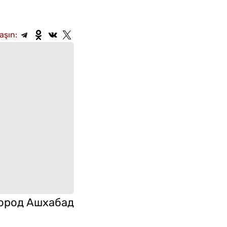
aşın:
город Ашхабад