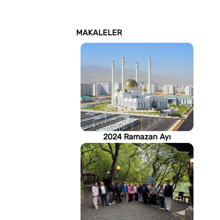
MAKALELER
2024 Ramazan Ayı
imsakiyesi (Türkmenistan)