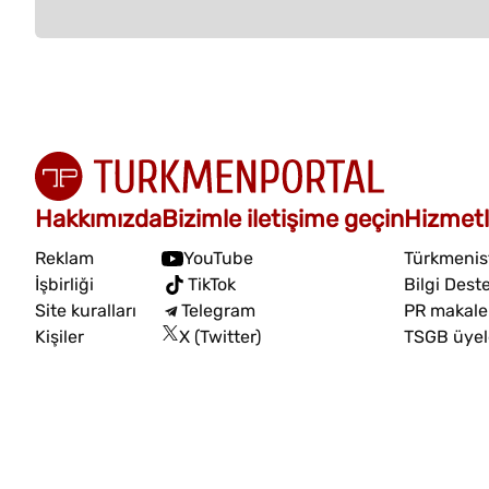
Hakkımızda
Bizimle iletişime geçin
Hizmetl
Reklam
YouTube
Türkmenist
İşbirliği
TikTok
Bilgi Dest
Site kuralları
Telegram
PR makalel
Kişiler
X (Twitter)
TSGB üyel