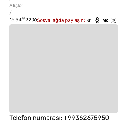
Afişler
/
16:54
3206
Sosyal ağda paylaşın:
Telefon numarası
:
+99362675950