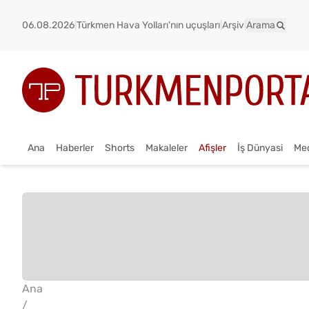
06.08.2026
|
Türkmen Hava Yolları'nın uçuşları
|
Arşiv
|
Arama
Ana
Haberler
Shorts
Makaleler
Afişler
İş Dünyasi
Me
Ana
/