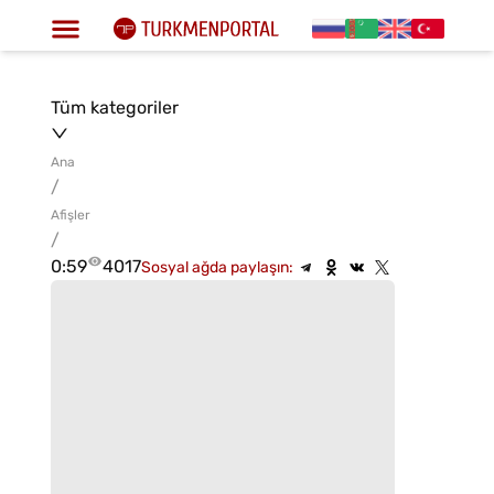
Tüm kategoriler
Ana
/
Afişler
/
0:59
4017
Sosyal ağda paylaşın: