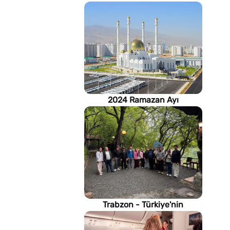
2024 Ramazan Ayı
imsakiyesi (Türkmenistan)
Trabzon - Türkiye'nin
Karadeniz kıyısındaki gururu