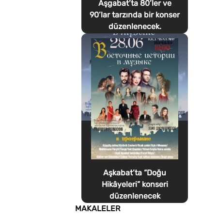
Aşgabat’ta 80’ler ve
90’lar tarzında bir konser
düzenlenecek.
Aşkabat’ta “Doğu
Hikâyeleri” konseri
düzenlenecek
MAKALELER