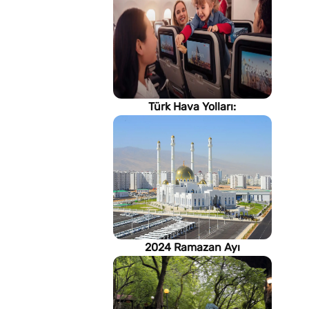
Türk Hava Yolları:
İstanbul'dan, Dünya’ya
2024 Ramazan Ayı
imsakiyesi (Türkmenistan)