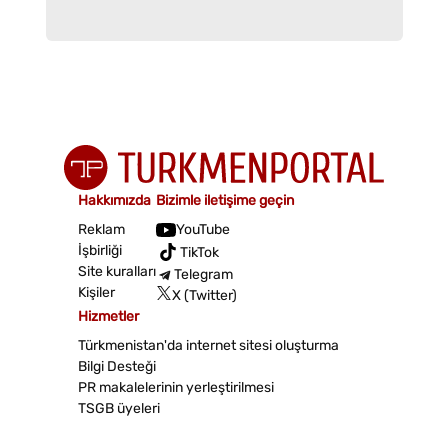
Hakkımızda
Bizimle iletişime geçin
Reklam
YouTube
İşbirliği
TikTok
Site kuralları
Telegram
Kişiler
X (Twitter)
Hizmetler
Türkmenistan'da internet sitesi oluşturma
Bilgi Desteği
PR makalelerinin yerleştirilmesi
TSGB üyeleri