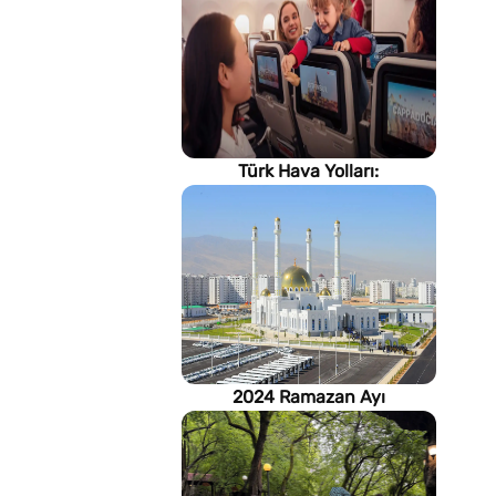
Türk Hava Yolları:
İstanbul'dan, Dünya’ya
2024 Ramazan Ayı
imsakiyesi (Türkmenistan)