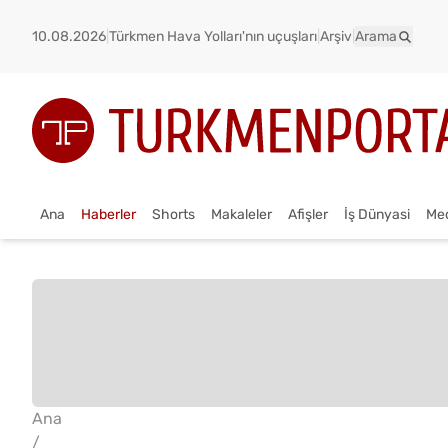
10.08.2026
|
Türkmen Hava Yolları'nın uçuşları
|
Arşiv
|
Arama
Ana
Haberler
Shorts
Makaleler
Afişler
İş Dünyasi
Me
Ana
/