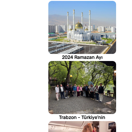
2024 Ramazan Ayı
imsakiyesi (Türkmenistan)
Trabzon - Türkiye'nin
Karadeniz kıyısındaki gururu