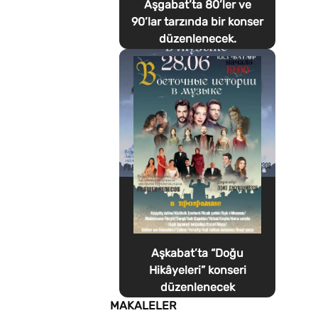
Aşgabat’ta 80’ler ve
90’lar tarzında bir konser
düzenlenecek.
Aşkabat’ta “Doğu
Hikâyeleri” konseri
düzenlenecek
MAKALELER