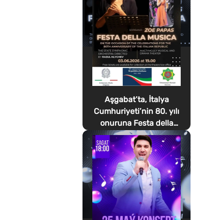
Aşgabat’ta, İtalya
Cumhuriyeti’nin 80. yılı
onuruna Festa della
Musica düzenlenecek