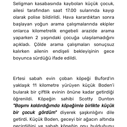
Seligman kasabasında kaybolan küçük çocuk,
ailesi tarafından saat 17.00 sularında kayıp
olarak polise bildirildi. Hava karardıktan sonra
başlayan yoğun arama çalışmalarında ekipler
onlarca kilometrelik engebeli arazide arama
yaparken 2 yaşındaki çocuğa ulaşılamadığını
açıkladı. Çölde arama çalışmaları sonuçsuz
kalırken ailenin endişeli bekleyişinin gece
boyunca sürdüğü ifade edildi.
Ertesi sabah evin çoban köpeği Buford'ın
yaklaşık 11 kilometre yürüyen küçük Boden’i
bularak bir çiftlik evinin önüne kadar getirdiği
öğrenildi. Köpeğin sahibi Scotty Dunton
"Başımı kaldırdığımda köpeğimle birlikte küçük
bir çocuk gördüm"
diyerek şaşkınlığını dile
getirdi. Küçük Boden, geceyi bir ağacın altında
geçirdiğini ve sabah köpeğin onu bulduğunu