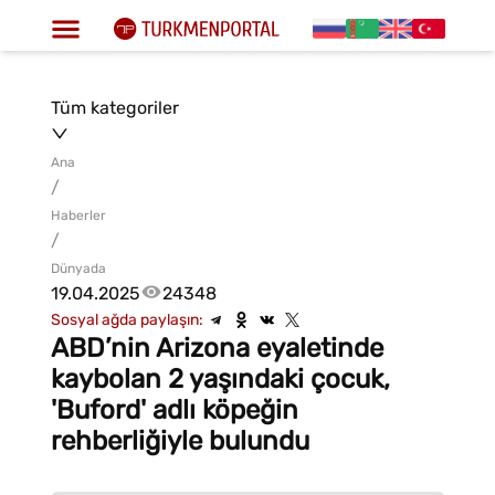
Tüm kategoriler
Ana
/
Haberler
/
Dünyada
19.04.2025
24348
Sosyal ağda paylaşın:
ABD’nin Arizona eyaletinde
kaybolan 2 yaşındaki çocuk,
'Buford' adlı köpeğin
rehberliğiyle bulundu