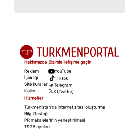
Hakkımızda
Bizimle iletişime geçin
Reklam
YouTube
İşbirliği
TikTok
Site kuralları
Telegram
Kişiler
X (Twitter)
Hizmetler
Türkmenistan'da internet sitesi oluşturma
Bilgi Desteği
PR makalelerinin yerleştirilmesi
TSGB üyeleri