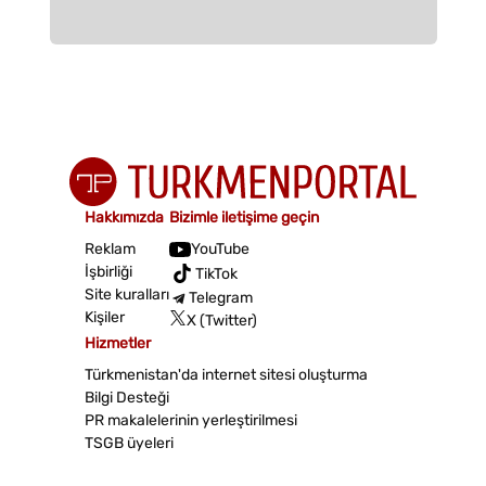
Hakkımızda
Bizimle iletişime geçin
Reklam
YouTube
İşbirliği
TikTok
Site kuralları
Telegram
Kişiler
X (Twitter)
Hizmetler
Türkmenistan'da internet sitesi oluşturma
Bilgi Desteği
PR makalelerinin yerleştirilmesi
TSGB üyeleri