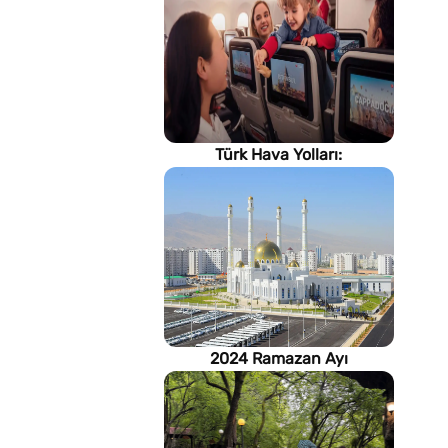
Türk Hava Yolları:
İstanbul'dan, Dünya’ya
2024 Ramazan Ayı
imsakiyesi (Türkmenistan)