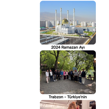
2024 Ramazan Ayı
imsakiyesi (Türkmenistan)
Trabzon - Türkiye'nin
Karadeniz kıyısındaki gururu