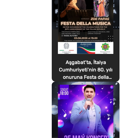
Aşgabat’ta, İtalya
Cumhuriyeti’nin 80. yılı
onuruna Festa della
Musica düzenlenecek