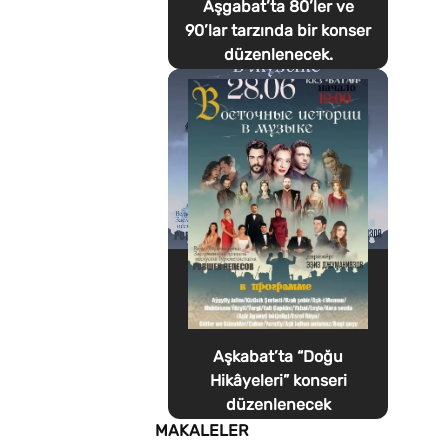
Aşgabat’ta 80’ler ve
90’lar tarzında bir konser
düzenlenecek.
Aşkabat’ta “Doğu
Hikâyeleri” konseri
düzenlenecek
MAKALELER