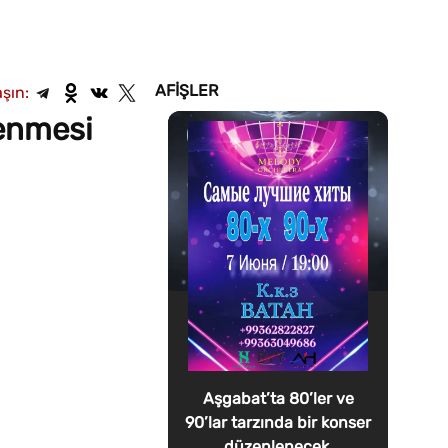
AFIŞLER
şın:
enmesi
Aşgabat’ta 80’ler ve
90’lar tarzında bir konser
düzenlenecek.