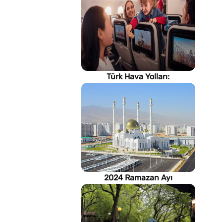
Türk Hava Yolları:
İstanbul'dan, Dünya’ya
2024 Ramazan Ayı
imsakiyesi (Türkmenistan)