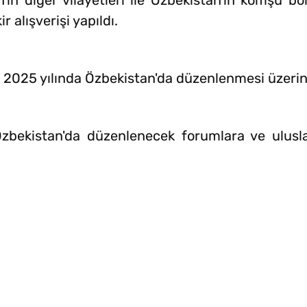
'ın diğer vilayetleri ile Özbekistan'ın komşu bö
ir alışverişi yapıldı.
025 yılında Özbekistan'da düzenlenmesi üzerin
Özbekistan'da düzenlenecek forumlara ve ulusla