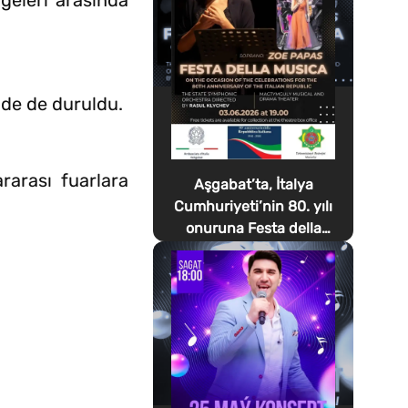
lgeleri arasında
de de duruldu.
rarası fuarlara
Aşgabat’ta, İtalya
Cumhuriyeti’nin 80. yılı
onuruna Festa della
Musica düzenlenecek