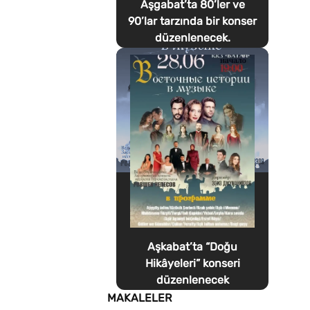
Aşgabat’ta 80’ler ve
90’lar tarzında bir konser
düzenlenecek.
Aşkabat’ta “Doğu
Hikâyeleri” konseri
düzenlenecek
MAKALELER