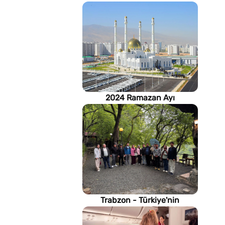
2024 Ramazan Ayı
imsakiyesi (Türkmenistan)
Trabzon - Türkiye'nin
Karadeniz kıyısındaki gururu