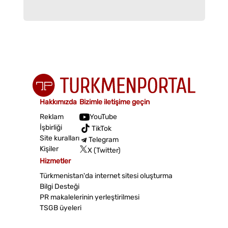
Hakkımızda
Bizimle iletişime geçin
Reklam
YouTube
İşbirliği
TikTok
Site kuralları
Telegram
Kişiler
X (Twitter)
Hizmetler
Türkmenistan'da internet sitesi oluşturma
Bilgi Desteği
PR makalelerinin yerleştirilmesi
TSGB üyeleri