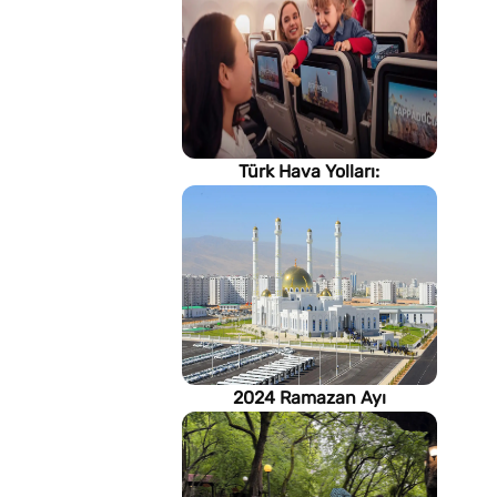
Türk Hava Yolları:
İstanbul'dan, Dünya’ya
2024 Ramazan Ayı
imsakiyesi (Türkmenistan)