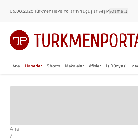
06.08.2026
|
Türkmen Hava Yolları'nın uçuşları
|
Arşiv
|
Arama
Ana
Haberler
Shorts
Makaleler
Afişler
İş Dünyasi
Me
Ana
/