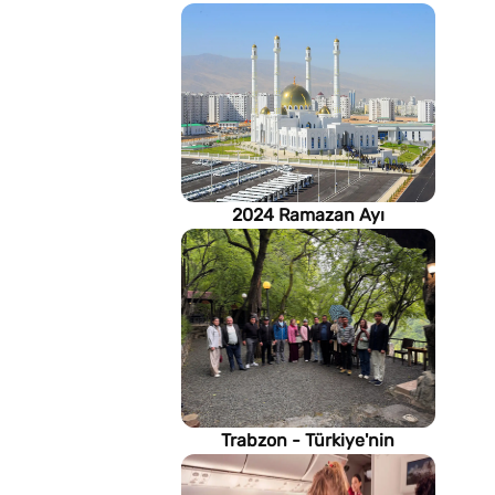
2024 Ramazan Ayı
imsakiyesi (Türkmenistan)
Trabzon - Türkiye'nin
Karadeniz kıyısındaki gururu