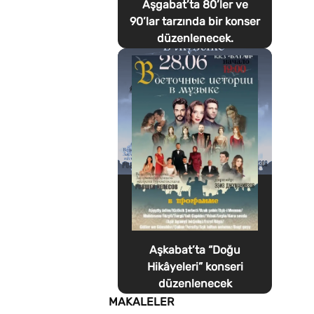
Aşgabat’ta 80’ler ve
90’lar tarzında bir konser
düzenlenecek.
Aşkabat’ta “Doğu
Hikâyeleri” konseri
düzenlenecek
MAKALELER