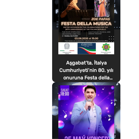
Aşgabat’ta, İtalya
Cumhuriyeti’nin 80. yılı
onuruna Festa della
Musica düzenlenecek