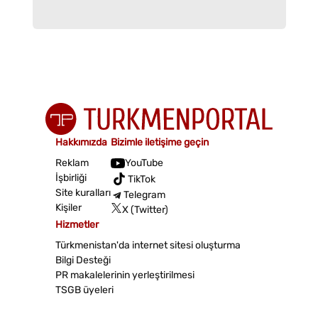
Hakkımızda
Bizimle iletişime geçin
Reklam
YouTube
İşbirliği
TikTok
Site kuralları
Telegram
Kişiler
X (Twitter)
Hizmetler
Türkmenistan'da internet sitesi oluşturma
Bilgi Desteği
PR makalelerinin yerleştirilmesi
TSGB üyeleri