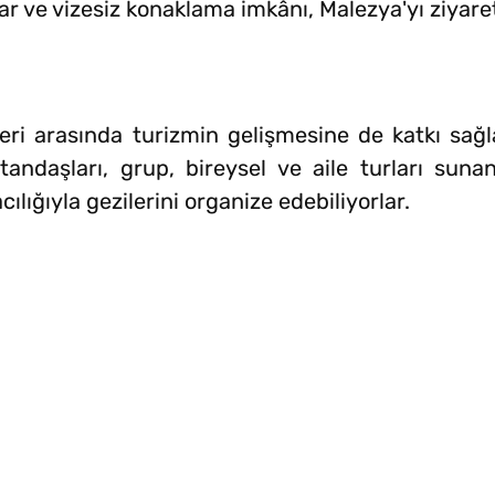
şlar ve vizesiz konaklama imkânı, Malezya'yı ziya
eri arasında turizmin gelişmesine de katkı sağl
ndaşları, grup, bireysel ve aile turları suna
lığıyla gezilerini organize edebiliyorlar.