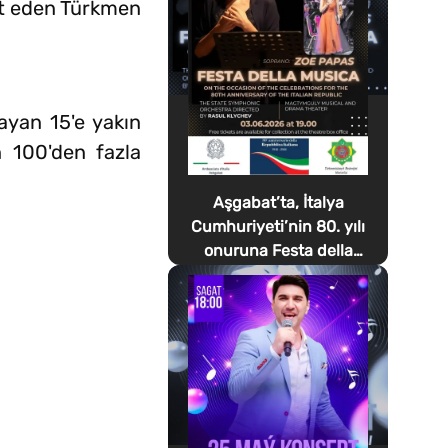
ret eden Türkmen
ayan 15'e yakın
n 100'den fazla
Aşgabat’ta, İtalya
Cumhuriyeti’nin 80. yılı
onuruna Festa della
Musica düzenlenecek