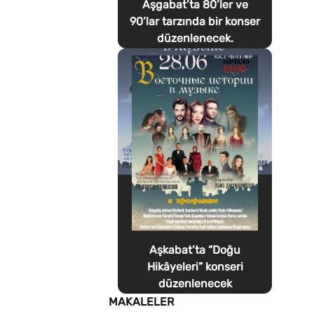
Aşgabat’ta 80’ler ve
90’lar tarzında bir konser
düzenlenecek.
Aşkabat’ta “Doğu
Hikâyeleri” konseri
düzenlenecek
MAKALELER