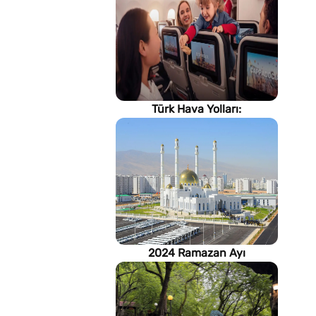
Türk Hava Yolları:
İstanbul'dan, Dünya’ya
2024 Ramazan Ayı
imsakiyesi (Türkmenistan)