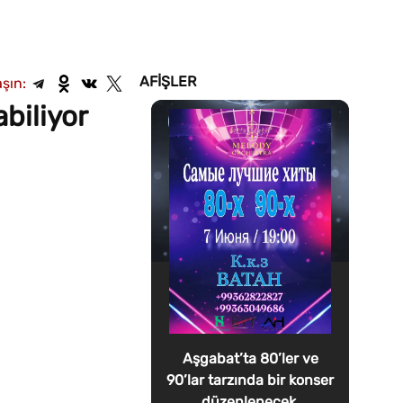
AFIŞLER
şın:
biliyor
Aşgabat’ta 80’ler ve
90’lar tarzında bir konser
düzenlenecek.