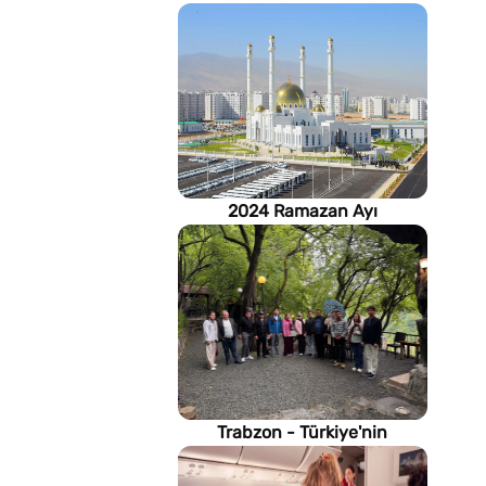
2024 Ramazan Ayı
imsakiyesi (Türkmenistan)
Trabzon - Türkiye'nin
Karadeniz kıyısındaki gururu