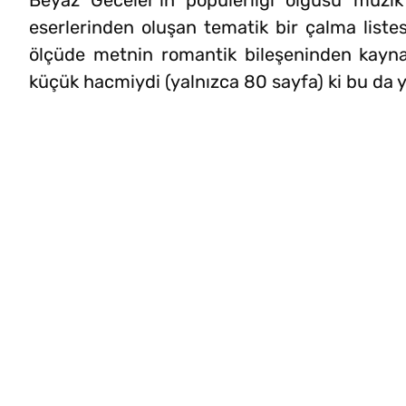
Beyaz Geceler’in popülerliği olgusu müzik
eserlerinden oluşan tematik bir çalma listes
ölçüde metnin romantik bileşeninden kaynakl
küçük hacmiydi (yalnızca 80 sayfa) ki bu da yı