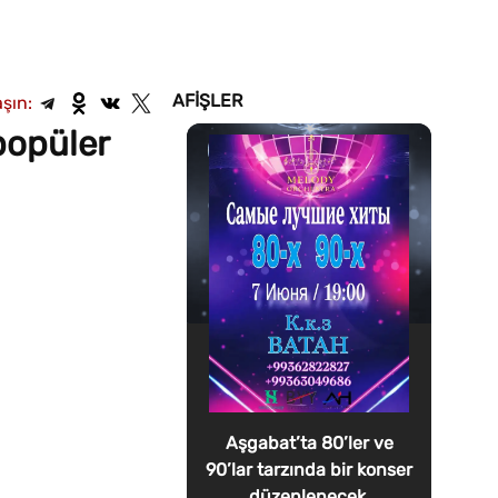
AFIŞLER
şın:
popüler
Aşgabat’ta 80’ler ve
90’lar tarzında bir konser
düzenlenecek.