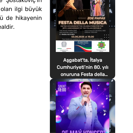
e Şostakoviç'in
 olan ilgi büyük
rü de hikayenin
aldir.
Aşgabat’ta, İtalya
Cumhuriyeti’nin 80. yılı
onuruna Festa della
Musica düzenlenecek