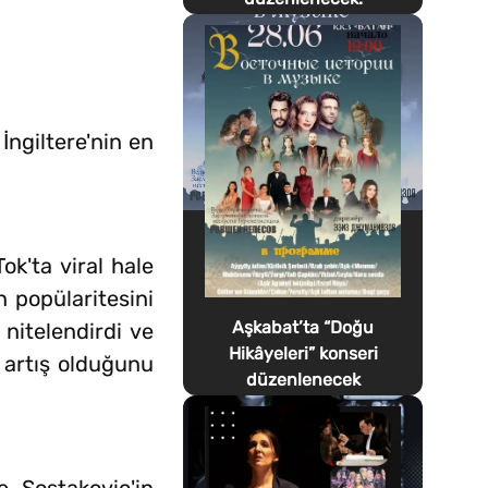
İngiltere'nin en
k'ta viral hale
n popülaritesini
Aşkabat’ta “Doğu
nitelendirdi ve
Hikâyeleri” konseri
r artış olduğunu
düzenlenecek