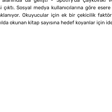
 alanında da gelişti - Spotify'da Çaykovski v
i çıktı. Sosyal medya kullanıcılarına göre esere
anıyor. Okuyucular için ek bir çekicilik faktö
lda okunan kitap sayısına hedef koyanlar için ide