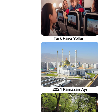
Türk Hava Yolları:
İstanbul'dan, Dünya’ya
2024 Ramazan Ayı
imsakiyesi (Türkmenistan)