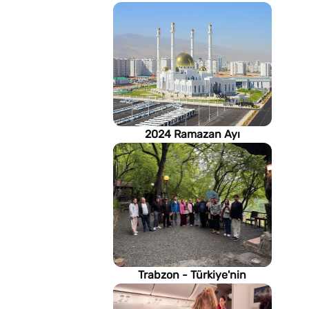
2024 Ramazan Ayı
imsakiyesi (Türkmenistan)
Trabzon - Türkiye'nin
Karadeniz kıyısındaki gururu