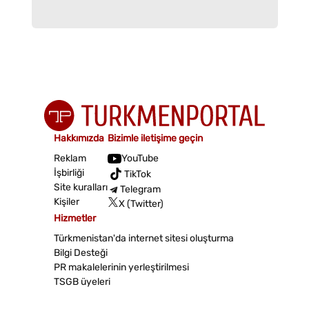
Hakkımızda
Bizimle iletişime geçin
Reklam
YouTube
İşbirliği
TikTok
Site kuralları
Telegram
Kişiler
X (Twitter)
Hizmetler
Türkmenistan'da internet sitesi oluşturma
Bilgi Desteği
PR makalelerinin yerleştirilmesi
TSGB üyeleri