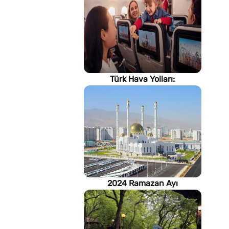
Türk Hava Yolları:
İstanbul'dan, Dünya’ya
2024 Ramazan Ayı
imsakiyesi (Türkmenistan)