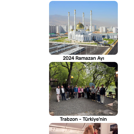
2024 Ramazan Ayı
imsakiyesi (Türkmenistan)
Trabzon - Türkiye'nin
Karadeniz kıyısındaki gururu