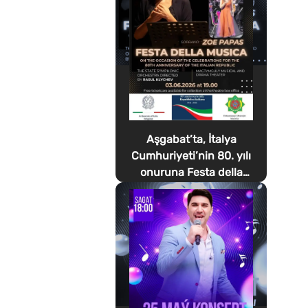
Aşgabat’ta, İtalya
Cumhuriyeti’nin 80. yılı
onuruna Festa della
Musica düzenlenecek