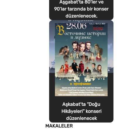
Aşgabat’ta 80’ler ve
90’lar tarzında bir konser
düzenlenecek.
Aşkabat’ta “Doğu
Hikâyeleri” konseri
düzenlenecek
MAKALELER