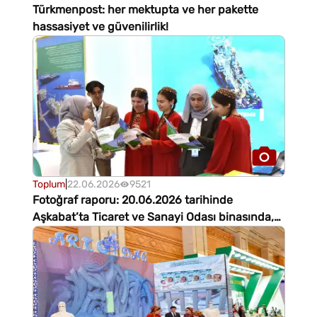
Türkmenpost: her mektupta ve her pakette
hassasiyet ve güvenilirlik!
Toplum
|
22.06.2026
9521
Fotoğraf raporu: 20.06.2026 tarihinde
Aşkabat’ta Ticaret ve Sanayi Odası binasında,
sanayi gelişimi ve ticari-ekonomik iş birliğinin
genişletilmesine adanmış uluslararası bir sergi
düzenlendi.