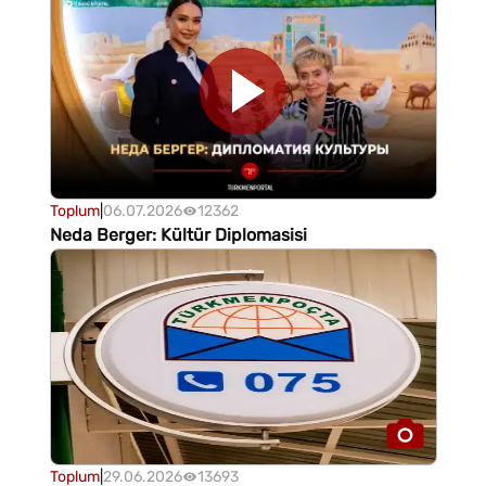
Toplum
|
06.07.2026
12362
Neda Berger: Kültür Diplomasisi
Toplum
|
29.06.2026
13693