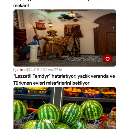
mekân!
İşletme
|
04.08.2026
3716
“Lezzetli Tamdyr” hatırlatıyor: yazlık veranda ve
Türkmen evleri misafirlerini bekliyor