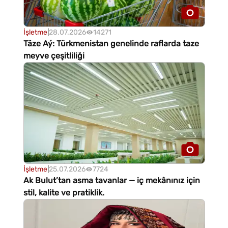
İşletme
|
28.07.2026
14271
Täze Aý: Türkmenistan genelinde raflarda taze
meyve çeşitliliği
İşletme
|
25.07.2026
7724
Ak Bulut’tan asma tavanlar — iç mekânınız için
stil, kalite ve pratiklik.