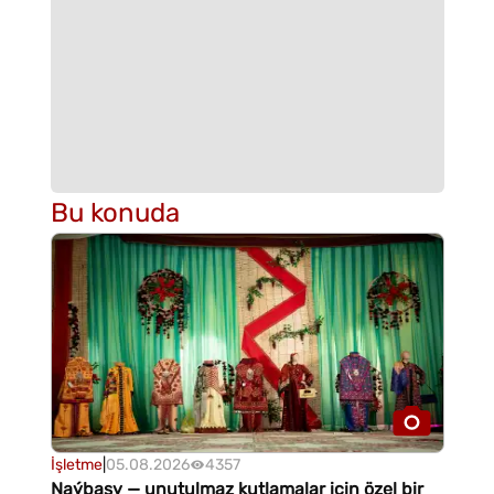
Bu konuda
İşletme
|
05.08.2026
4357
Naýbaşy — unutulmaz kutlamalar için özel bir