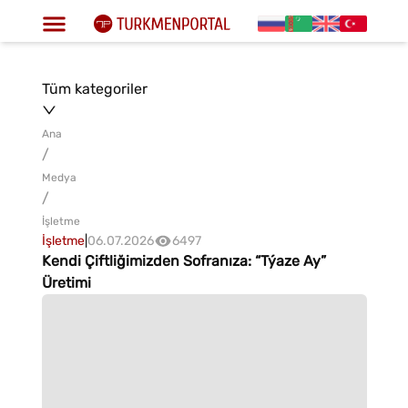
Tüm kategoriler
Ana
/
Medya
/
İşletme
İşletme
|
06.07.2026
6497
Kendi Çiftliğimizden Sofranıza: “Týaze Ay”
Üretimi