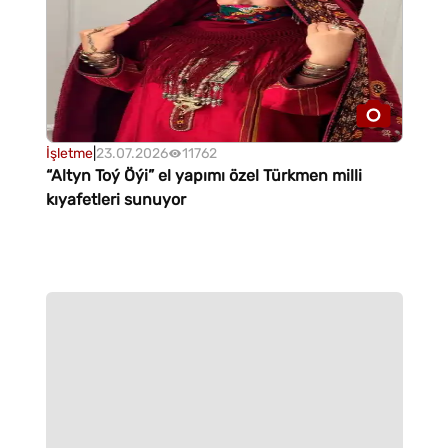
İşletme
|
23.07.2026
11762
“Altyn Toý Öýi” el yapımı özel Türkmen milli
kıyafetleri sunuyor