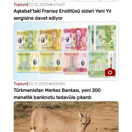
Toplum
|
02.12.2025
47669
Aşkabat’taki Fransız Enstitüsü sizleri Yeni Yıl
sergisine davet ediyor
Toplum
|
30.11.2025
89480
Türkmenistan Merkez Bankası, yeni 200
manatlık banknotu tedavüle çıkardı