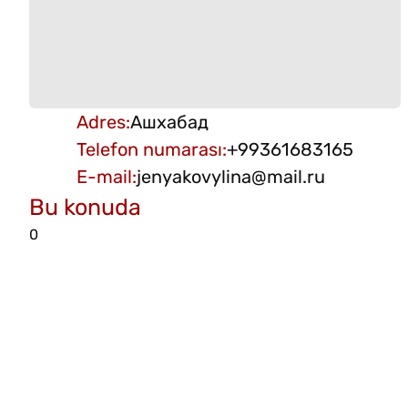
Adres
:
Ашхабад
Telefon numarası
:
+99361683165
E-mail
:
jenyakovylina@mail.ru
Bu konuda
0