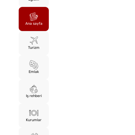
Ana sayfa
Turizm
Emlak
Iş rehberi
Kurumlar