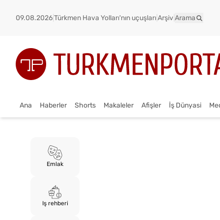
09.08.2026
|
Türkmen Hava Yolları'nın uçuşları
|
Arşiv
|
Arama
Ana
Haberler
Shorts
Makaleler
Afişler
İş Dünyasi
Me
Emlak
Iş rehberi