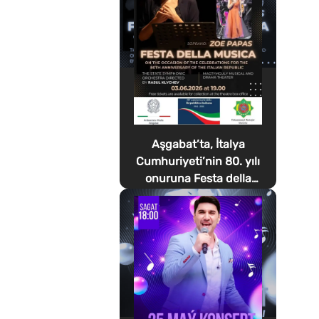
Aşgabat’ta, İtalya
Cumhuriyeti’nin 80. yılı
onuruna Festa della
Musica düzenlenecek