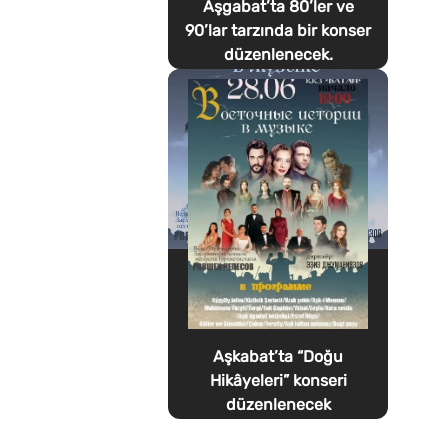
Aşgabat’ta 80’ler ve
90’lar tarzında bir konser
düzenlenecek.
Aşkabat’ta “Doğu
Hikâyeleri” konseri
düzenlenecek