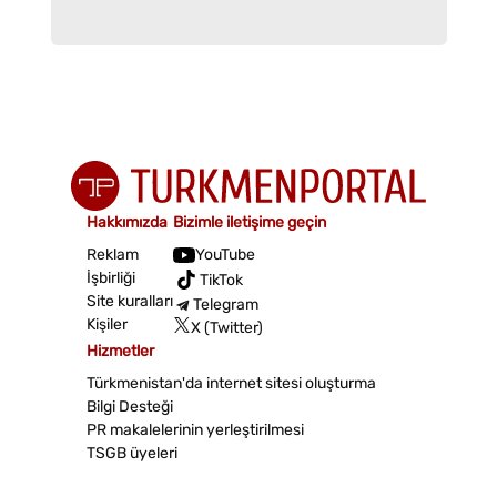
Hakkımızda
Bizimle iletişime geçin
Reklam
YouTube
İşbirliği
TikTok
Site kuralları
Telegram
Kişiler
X (Twitter)
Hizmetler
Türkmenistan'da internet sitesi oluşturma
Bilgi Desteği
PR makalelerinin yerleştirilmesi
TSGB üyeleri