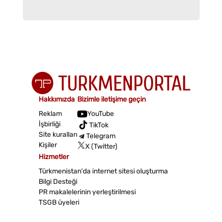
Hakkımızda
Bizimle iletişime geçin
Reklam
YouTube
İşbirliği
TikTok
Site kuralları
Telegram
Kişiler
X (Twitter)
Hizmetler
Türkmenistan'da internet sitesi oluşturma
Bilgi Desteği
PR makalelerinin yerleştirilmesi
TSGB üyeleri