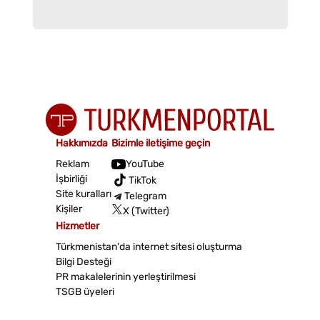
Hakkımızda
Bizimle iletişime geçin
Reklam
YouTube
İşbirliği
TikTok
Site kuralları
Telegram
Kişiler
X (Twitter)
Hizmetler
Türkmenistan'da internet sitesi oluşturma
Bilgi Desteği
PR makalelerinin yerleştirilmesi
TSGB üyeleri