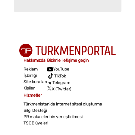
Hakkımızda
Bizimle iletişime geçin
Reklam
YouTube
İşbirliği
TikTok
Site kuralları
Telegram
Kişiler
X (Twitter)
Hizmetler
Türkmenistan'da internet sitesi oluşturma
Bilgi Desteği
PR makalelerinin yerleştirilmesi
TSGB üyeleri