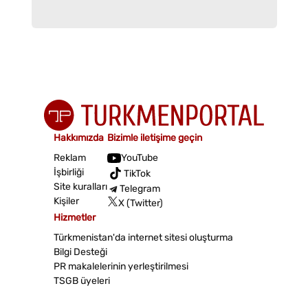
Hakkımızda
Bizimle iletişime geçin
Reklam
YouTube
İşbirliği
TikTok
Site kuralları
Telegram
Kişiler
X (Twitter)
Hizmetler
Türkmenistan'da internet sitesi oluşturma
Bilgi Desteği
PR makalelerinin yerleştirilmesi
TSGB üyeleri