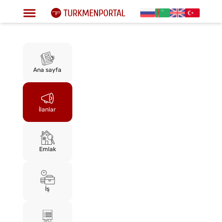
Ana sayfa
İlanlar
Emlak
İş