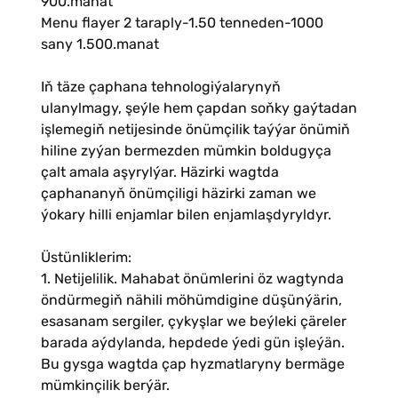
900.manat
Menu flayer 2 taraply-1.50 tenneden-1000
sany 1.500.manat
Iň täze çaphana tehnologiýalarynyň
ulanylmagy, şeýle hem çapdan soňky gaýtadan
işlemegiň netijesinde önümçilik taýýar önümiň
hiline zyýan bermezden mümkin boldugyça
çalt amala aşyrylýar. Häzirki wagtda
çaphananyň önümçiligi häzirki zaman we
ýokary hilli enjamlar bilen enjamlaşdyryldyr.
Üstünliklerim:
1. Netijelilik. Mahabat önümlerini öz wagtynda
öndürmegiň nähili möhümdigine düşünýärin,
esasanam sergiler, çykyşlar we beýleki çäreler
barada aýdylanda, hepdede ýedi gün işleýän.
Bu gysga wagtda çap hyzmatlaryny bermäge
mümkinçilik berýär.