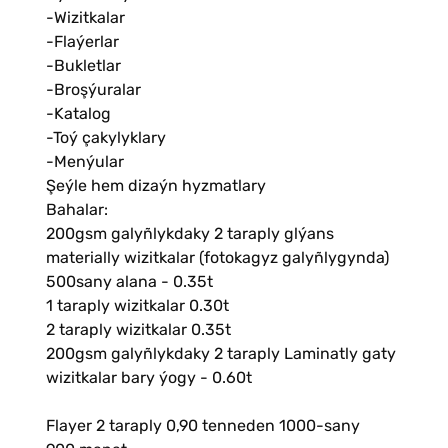
-Wizitkalar
-Flaýerlar
-Bukletlar
-Broşýuralar
-Katalog
-Toý çakylyklary
-Menýular
Şeýle hem dizaýn hyzmatlary
Bahalar:
200gsm galyñlykdaky 2 taraply glýans
materially wizitkalar (fotokagyz galyñlygynda)
500sany alana - 0.35t
1 taraply wizitkalar 0.30t
2 taraply wizitkalar 0.35t
200gsm galyñlykdaky 2 taraply Laminatly gaty
wizitkalar bary ýogy - 0.60t
Flayer 2 taraply 0,90 tenneden 1000-sany