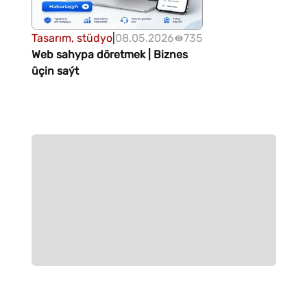
Tasarım, stüdyo
|
08.05.2026
735
Web sahypa döretmek | Biznes
üçin saýt