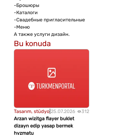
-Брошюры
-Каталоги
-Свадебные пригласительные
-Меню
А также услуги дизайн.
Bu konuda
Tasarım, stüdyo
|
25.07.2026
312
Arzan wizitga flayer buklet
dizayn edip yasap bermek
hyzmatu