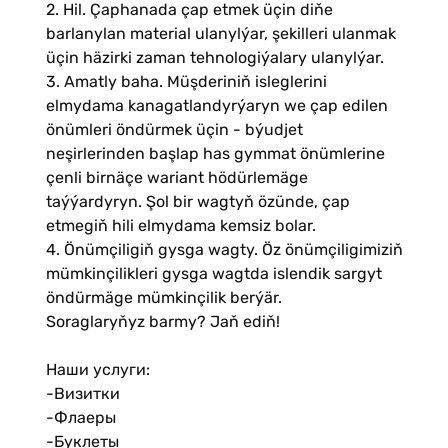
2. Hil. Çaphanada çap etmek üçin diňe
barlanylan material ulanylýar, şekilleri ulanmak
üçin häzirki zaman tehnologiýalary ulanylýar.
3. Amatly baha. Müşderiniň isleglerini
elmydama kanagatlandyrýaryn we çap edilen
önümleri öndürmek üçin - býudjet
neşirlerinden başlap has gymmat önümlerine
çenli birnäçe wariant hödürlemäge
taýýardyryn. Şol bir wagtyň özünde, çap
etmegiň hili elmydama kemsiz bolar.
4. Önümçiligiň gysga wagty. Öz önümçiligimiziň
mümkinçilikleri gysga wagtda islendik sargyt
öndürmäge mümkinçilik berýär.
Soraglaryňyz barmy? Jaň ediň!
Наши услуги:
-Визитки
-Флаеры
-Буклеты