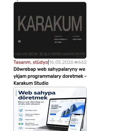
Tasarım, stüdyo
|
16.05.2026
662
Döwrebap web sahypalaryny we
ykjam programmalary doretmek -
Karakum Studio