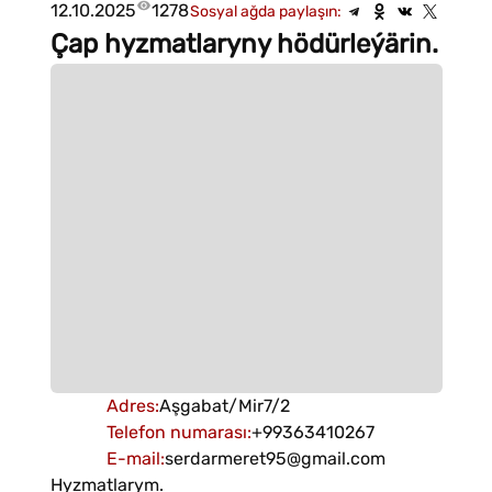
12.10.2025
1278
Sosyal ağda paylaşın:
Çap hyzmatlaryny hödürleýärin.
Adres
:
Aşgabat/Mir7/2
Telefon numarası
:
+99363410267
E-mail
:
serdarmeret95@gmail.com
Hyzmatlarym.