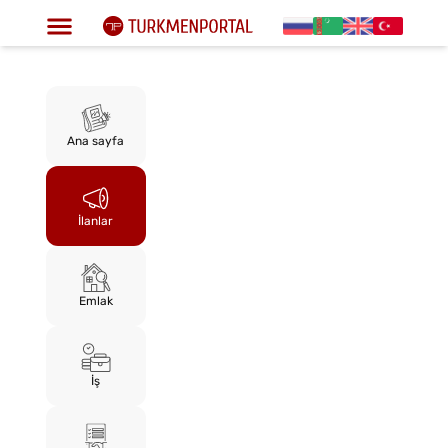
Ana sayfa
İlanlar
Emlak
İş