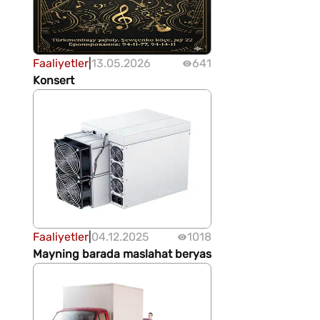
Faaliyetler
|
13.05.2026
641
Konsert
Faaliyetler
|
04.12.2025
1018
Mayning barada maslahat beryas