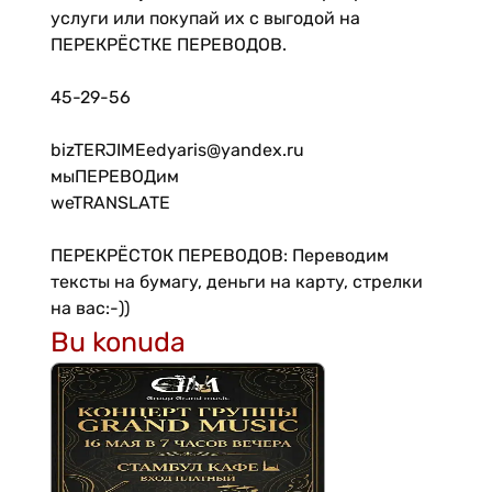
услуги или покупай их с выгодой на
ПЕРЕКРЁСТКЕ ПЕРЕВОДОВ.
45-29-56
bizTERJIMEedyaris@yandex.ru
мыПЕРЕВОДим
weTRANSLATE
ПЕРЕКРЁСТОК ПЕРЕВОДОВ: Переводим
тексты на бумагу, деньги на карту, стрелки
на вас:-))
Bu konuda