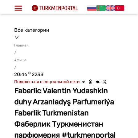
Все категории
Главная
/
Афиша
/
20:46
2233
Поделиться в социальной сети
Faberlic Valentin Yudashkin
duhy Arzanladyş Parfumeriýa
Faberlik Turkmenistan
Фаберлик Туркменистан
парфюмерия #turkmenportal