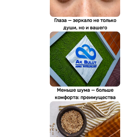
Глаза — зеркало не только
души, но и вашего
здоровья: как ИИ находит
болезни по фотографии
Меньше шума — больше
комфорта: преимущества
акустических потолков Ak
Bulut