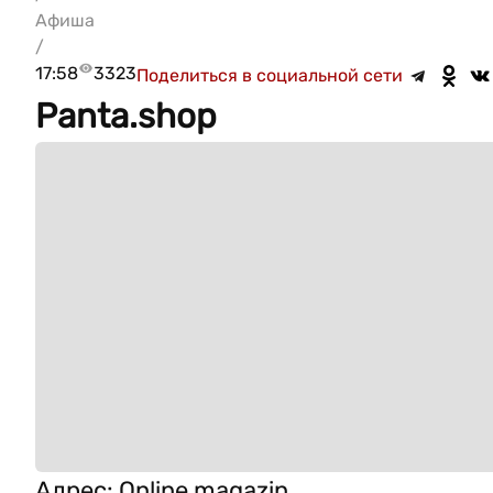
Афиша
/
17:58
3323
Поделиться в социальной сети
Panta.shop
Адрес
:
Online magazin