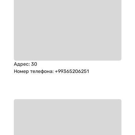
Адрес
:
30
Номер телефона
:
+99365206251