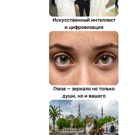
Искусственный интеллект
и цифровизация
определяют будущее
энергетики
Туркменистана
Глаза — зеркало не только
души, но и вашего
здоровья: как ИИ находит
болезни по фотографии