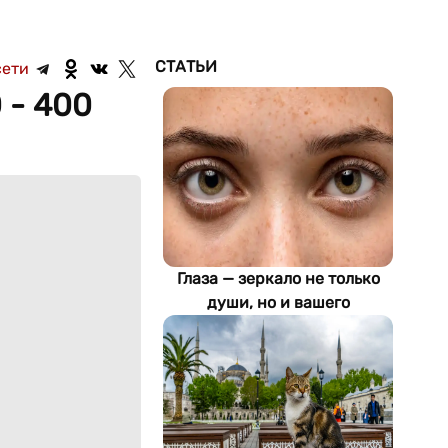
СТАТЬИ
сети
 - 400
Глаза — зеркало не только
души, но и вашего
здоровья: как ИИ находит
болезни по фотографии