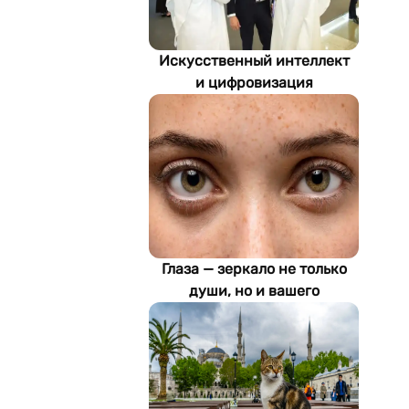
Искусственный интеллект
и цифровизация
определяют будущее
энергетики
Туркменистана
Глаза — зеркало не только
души, но и вашего
здоровья: как ИИ находит
болезни по фотографии