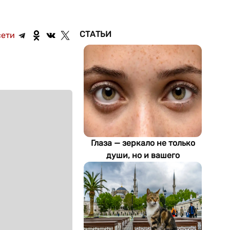
СТАТЬИ
сети
Глаза — зеркало не только
души, но и вашего
здоровья: как ИИ находит
болезни по фотографии