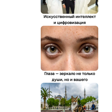
Искусственный интеллект
и цифровизация
определяют будущее
энергетики
Туркменистана
Глаза — зеркало не только
души, но и вашего
здоровья: как ИИ находит
болезни по фотографии