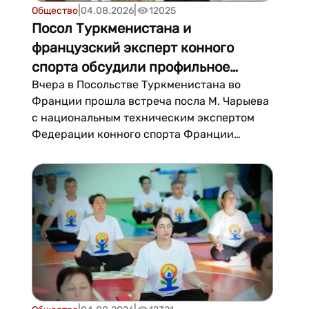
|
|
Общество
04.08.2026
12025
Посол Туркменистана и
французский эксперт конного
спорта обсудили профильное
сотрудничество
Вчера в Посольстве Туркменистана во
Франции прошла встреча посла М. Чарыева
с национальным техническим экспертом
Федерации конного спорта Франции
Александром Гро. Об этом сообщает МИД
Туркменистана.Стороны обсудили подго...