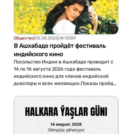
крупне...
|
|
Общество
05.08.2026
12559
В Ашхабаде пройдёт фестиваль
индийского кино
Посольство Индии в Ашхабаде проводит с
14 по 16 августа 2026 года фестиваль
индийского кино для членов индийской
диаспоры и всех желающих.Показы пройдут
в кинотеатре Ашхабада по адресу проспект
Махутмкули, 115.В программе фестиваля —
три фильма: спортивная драма «Дангал»
(2016) — в пятницу, 14 а...