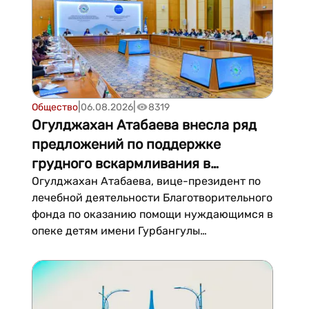
метеорологии, гляциологии и экологии и...
|
|
Общество
06.08.2026
8319
Огулджахан Атабаева внесла ряд
предложений по поддержке
грудного вскармливания в
Туркменистане
Огулджахан Атабаева, вице-президент по
лечебной деятельности Благотворительного
фонда по оказанию помощи нуждающимся в
опеке детям имени Гурбангулы
Бердымухамедова...