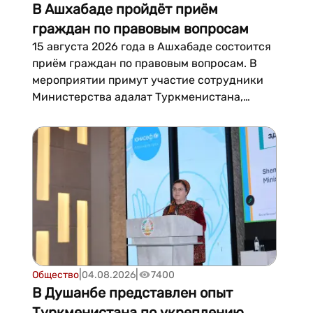
В Ашхабаде пройдёт приём
граждан по правовым вопросам
15 августа 2026 года в Ашхабаде состоится
приём граждан по правовым вопросам. В
мероприятии примут участие сотрудники
Министерства адалат Туркменистана,
Генеральной прокуратуры Туркменистана,
Верховного суда Туркменистана, а также
члены Ашхабадской городской коллегии
адвокатов.Приём пройдёт в здании
Министерства адалат Туркменистана по
адресу: г. Ашхабад, Арчабиль шаёлы, 150, с
9:00 до 1...
|
|
Общество
04.08.2026
7400
В Душанбе представлен опыт
Туркменистана по укреплению