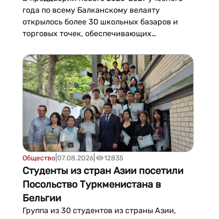
года по всему Балканскому велаяту
открылось более 30 школьных базаров и
торговых точек, обеспечивающих
бесперебойное снабжение школьников
необходимыми канцелярскими
принадлежностями и формой.Большая
часть предлагаемых товаров
отечественного производства – высокого
качества и по доступной цене...
|
|
Общество
07.08.2026
12835
Студенты из стран Азии посетили
Посольство Туркменистана в
Бельгии
Группа из 30 студентов из страны Азии,