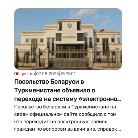
Мамедова — единственная жительница
блокадного Ленинграда, проживающая в
Туркменистане. В январе 2024 года
губернатор Санкт-Петербурга Ал...
|
|
Общество
07.08.2026
9801
Посольство Беларуси в
Туркменистане объявило о
переходе на систему «электронной
очереди»
Посольство Беларуси в Туркменистане на
своем официальном сайте сообщило о том,
что переходит на электронную запись
граждан по вопросам выдачи виз, справок о
правонарушениях и легализации