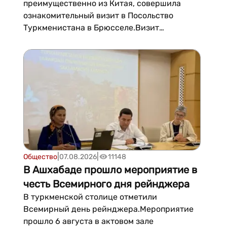
преимущественно из Китая, совершила
ознакомительный визит в Посольство
Туркменистана в Брюсселе.Визит
состоялся в рамках образовательной
программы, согласно которой молодёжь
знакомилась с деятельностью институтов
Европейского Союза, основами
европейской дипломатии и работой
дипломатических пр...
|
|
Общество
07.08.2026
11148
В Ашхабаде прошло мероприятие в
честь Всемирного дня рейнджера
В туркменской столице отметили
Всемирный день рейнджера.Мероприятие
прошло 6 августа в актовом зале