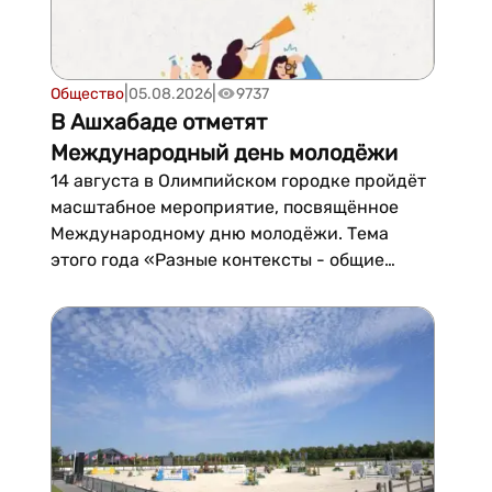
|
|
Общество
05.08.2026
9737
В Ашхабаде отметят
Международный день молодёжи
14 августа в Олимпийском городке пройдёт
масштабное мероприятие, посвящённое
Международному дню молодёжи. Тема
этого года «Разные контексты - общие
устремления», объединяющая молодых
людей из разных сфер для диалога,
творчества и обмена идеями.Посетителей
ждет насыщенная программа:...