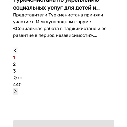
социальных услуг для детей и
семей
Представители Туркменистана приняли
участие в Международном форуме
«Социальная работа в Таджикистане и её
развитие в период независимости»,
который проходил 30–31 июля в Душанбе.
На форуме Туркменистан представил свой
национальный подход к развитию
1
социальных услуг, ориентированных на
2
поддержку семьи, и совершенствованию
3
профессиональной социальной работы....
•••
440