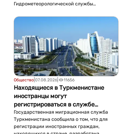
Гидрометеорологической службы
Министерства охраны окружающей среды
Туркменистана.К участию во встрече были
приглашены опытные инспекторы от
каждого государственного заповедника и
велаятских управл...
|
|
Общество
07.08.2026
11656
Находящиеся в Туркменистане
иностранцы могут
регистрироваться в службе
миграции онлайн
Государственная миграционная служба
Туркменистана сообщила о том, что для
регистрации иностранных граждан,
находящихся в стране, разработана