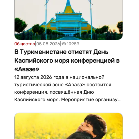
|
|
Общество
05.08.2026
10989
В Туркменистане отметят День
Каспийского моря конференцией в
«Авазе»
12 августа 2026 года в национальной
туристической зоне «Аваза» состоится
конференция, посвящённая Дню
Каспийского моря. Мероприятие организует
Министерство охраны окружающей среды
Туркменистана.День Каспийского моря
ежегодно отмечается прикаспийскими
государствами и приурочен к вопросам
сохранения экологии и биоразнообразия