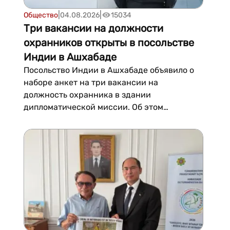
|
|
Общество
04.08.2026
15034
Три вакансии на должности
охранников открыты в посольстве
Индии в Ашхабаде
Посольство Индии в Ашхабаде объявило о
наборе анкет на три вакансии на
должность охранника в здании
дипломатической миссии. Об этом
говорится в сообщении посольства.
Согласно требованиям, кандидаты должны
быть в возрасте от 25 до 40 лет, иметь как
минимум среднее образование, быть
физически и умственно здоровыми, а также
своб...