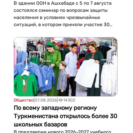
В здании ООН в Ашхабаде с 5 по 7 августа
состоялся семинар по вопросам защиты
населения в условиях чрезвычайных
ситуаций, в котором приняли участие 30
специалистов государственных органов
Туркменистана, находящихся на передовой
линии реагирования.Мероприятие
состоялось в рамках продолжающихся
усилий по укреплению национальной сист...
|
|
Общество
07.08.2026
14302
По всему западному региону
Туркменистана открылось более 30
школьных базаров
В преддверии нового 2026-2027 учебного