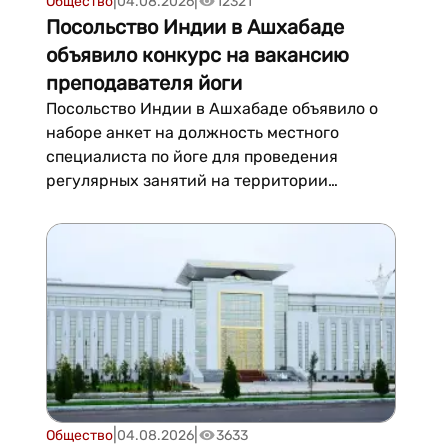
|
|
Общество
04.08.2026
12321
Посольство Индии в Ашхабаде
объявило конкурс на вакансию
преподавателя йоги
Посольство Индии в Ашхабаде объявило о
наборе анкет на должность местного
специалиста по йоге для проведения
регулярных занятий на территории
посольства и в спортивном комплексе
«Bagtyýarlyk» в туркменской столице. Об
этом говорится в сообщении
дипломатической миссии.Согласно
требованиям, кандидат должен быть в
возрасте от 25 до 5...
|
|
Общество
04.08.2026
3633