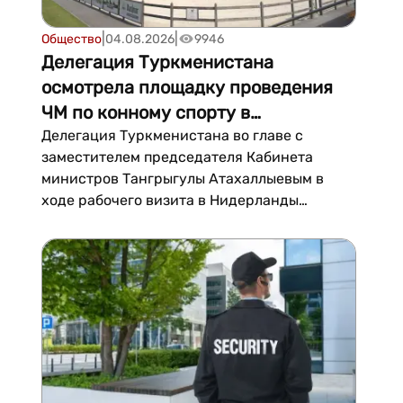
|
|
Общество
04.08.2026
9946
Делегация Туркменистана
осмотрела площадку проведения
ЧМ по конному спорту в
Нидерландах
Делегация Туркменистана во главе с
заместителем председателя Кабинета
министров Тангрыгулы Атахаллыевым в
ходе рабочего визита в Нидерланды
посетила конноспортивный комплекс
Peelbergen в городе Кроненберг – место
проведения предстоящего чемпионата мира
по конному спорту среди ахалтекинских
скакунов. Об этом говорится в сообщении
туркменского посольства....