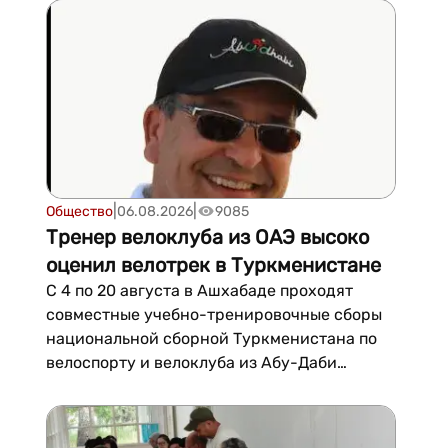
приглашаются граждане Туркменистана в
возрасте от 20 до 45 лет с высшим
образованием, свободно владеющие
русским, туркменским и китайским
языками. От кандидатов тр...
|
|
Общество
06.08.2026
9085
Тренер велоклуба из ОАЭ высоко
оценил велотрек в Туркменистане
С 4 по 20 августа в Ашхабаде проходят
совместные учебно-тренировочные сборы
национальной сборной Туркменистана по
велоспорту и велоклуба из Абу-Даби
(ОАЭ).Тренер велоклуба «Абу-Даби» Фахд
Хоч, находящийся в туркменской столице в
рамках сборов, дал высокую оценку