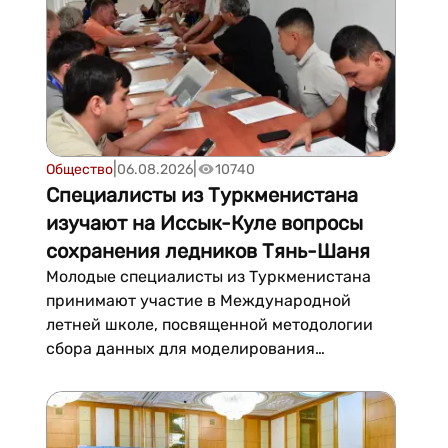
местной велоспортивной инфраструктуре,
отметив прежде всего крытый ве...
|
|
Общество
06.08.2026
10740
Специалисты из Туркменистана
изучают на Иссык-Куле вопросы
сохранения ледников Тянь-Шаня
Молодые специалисты из Туркменистана
принимают участие в Международной
летней школе, посвященной методологии
сбора данных для моделирования
эволюции оледенения внутреннего Тянь-
Шаня.Мероприятие проходит с 3 по 8
августа на Иссык-Куле. Среди участников
школы - специалисты в области гидрологии,