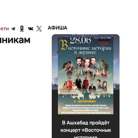
АФИША
сети
чникам
В Ашхабад пройдёт
концерт «Восточные
истории»