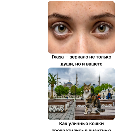
Глаза — зеркало не только
души, но и вашего
здоровья: как ИИ находит
болезни по фотографии
Как уличные кошки
превратились в визитную