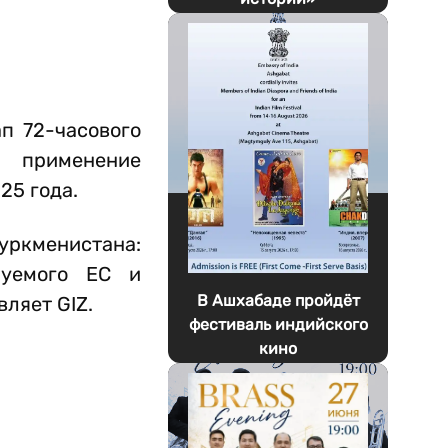
п 72-часового
и применение
25 года.
уркменистана:
руемого ЕС и
В Ашхабаде пройдёт
ляет GIZ.
фестиваль индийского
кино