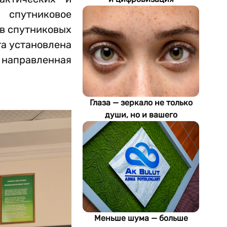
определяют будущее
 спутниковое
энергетики
в спутниковых
Туркменистана
та установлена
, направленная
Глаза — зеркало не только
души, но и вашего
здоровья: как ИИ находит
болезни по фотографии
Меньше шума — больше