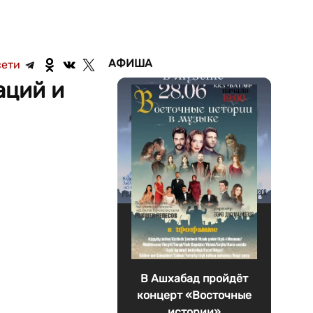
АФИША
сети
аций и
В Ашхабад пройдёт
концерт «Восточные
истории»