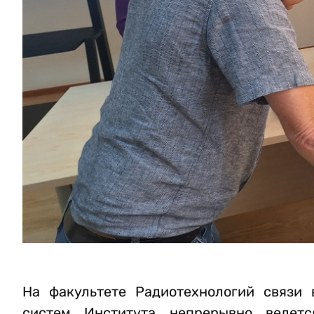
На факультете Радиотехнологий связи 
систем Института непрерывно ведет