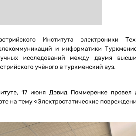
трийского Института электроники Техн
телекоммуникаций и информатики Туркмени
научных исследований между двумя высш
стрийского учёного в туркменский вуз.
итуте, 17 июня Дэвид Поммеренке провел 
оте на тему «Электростатические повреждени