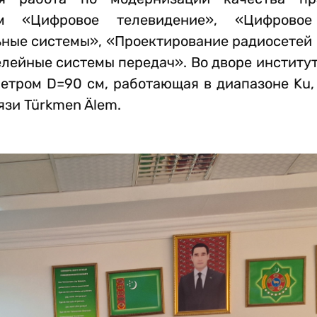
м «Цифровое телевидение», «Цифровое
ные системы», «Проектирование радиосетей 
елейные системы передач». Во дворе институ
аметром D=90 см, работающая в диапазоне Ku
язи Türkmen Älem.