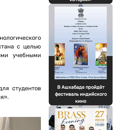
ологического
стана с целью
ими учебными
В Ашхабаде пройдёт
для студентов
фестиваль индийского
я».
кино