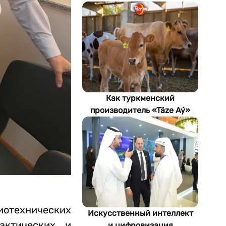
Как туркменский
производитель «Täze Aý»
контролирует качество
мяса от фермы до прилавка
иотехнических
Искусственный интеллект
актических и
и цифровизация