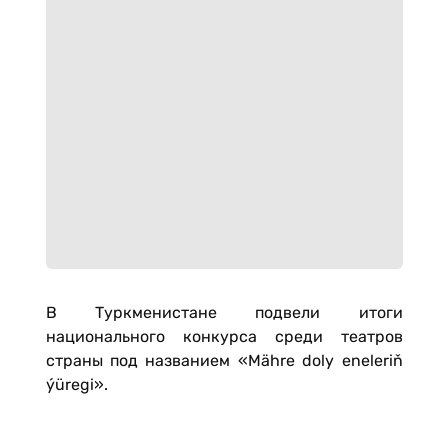
В Туркменистане подвели итоги
национального конкурса среди театров
страны под названием «Mäh­re do­ly ene­le­riň
ýü­re­gi».