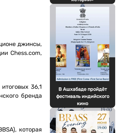
ционе джинсы,
ции Chess.com,
 итоговых 36,1
В Ашхабаде пройдёт
нского бренда
фестиваль индийского
кино
BBSA), которая