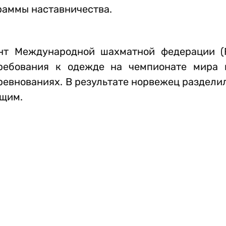
раммы наставничества.
нт Международной шахматной федерации (
ребования к одежде на чемпионате мира 
ревнованиях. В результате норвежец раздели
ящим.