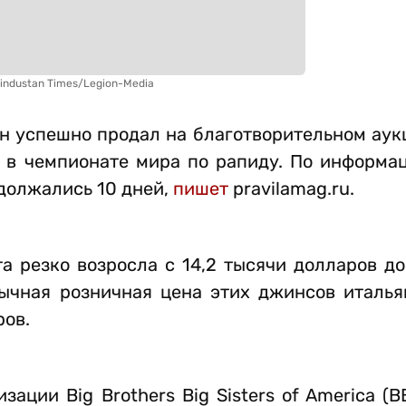
industan Times/Legion-Media
н успешно продал на благотворительном аук
я в чемпионате мира по рапиду. По информа
должались 10 дней,
пишет
pravilamag.ru.
а резко возросла с 14,2 тысячи долларов до
бычная розничная цена этих джинсов италья
ров.
ации Big Brothers Big Sisters of America (B