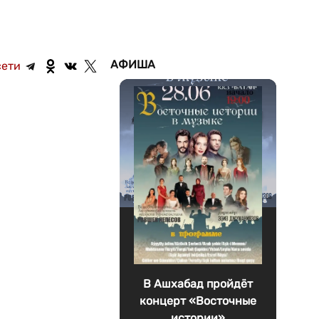
АФИША
сети
В Ашхабад пройдёт
концерт «Восточные
истории»