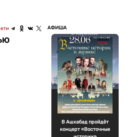
АФИША
сети
ью
В Ашхабад пройдёт
концерт «Восточные
истории»