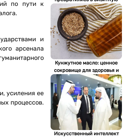
ий по пути к
карточку Стамбула
алога.
ударствами и
кого арсенала
уманитарного
Кунжутное масло: ценное
сокровище для здоровья и
экономики Туркменистана
и, усиления ее
ных процессов.
Искусственный интеллект