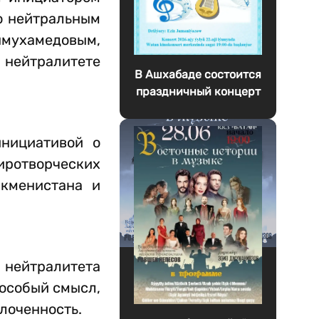
о нейтральным
мухамедовым,
ейтралитете
В Ашхабаде состоится
праздничный концерт
нициативой о
ротворческих
ркменистана и
и нейтралитета
 особый смысл,
лоченность.