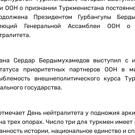
и ООН о признании Туркменистана постоянн
одолжена Президентом Гурбангулы Берды
люций Генеральной Ассамблеи ООН о н
тралитета.
ана Сердар Бердымухамедов выступил с и
татуса приоритетных партнеров ООН в ми
ыблемость внешнеполитического курса Ту
ального государства.
отмечает День нейтралитета у подножия арк
на трех опорах. Число три для туркмен имеет
анность истории, национальное единство и сп