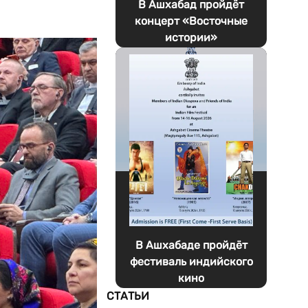
В Ашхабад пройдёт
концерт «Восточные
истории»
В Ашхабаде пройдёт
фестиваль индийского
кино
СТАТЬИ