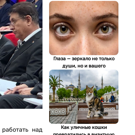
Глаза — зеркало не только
души, но и вашего
здоровья: как ИИ находит
болезни по фотографии
Как уличные кошки
работать над
превратились в визитную