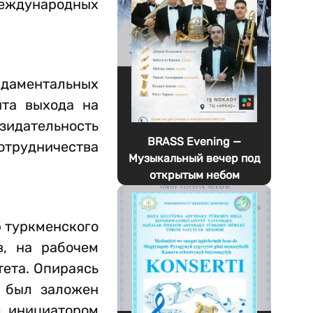
международных
даментальных
нта выхода на
зидательность
BRASS Evening —
отрудничества
Музыкальный вечер под
открытым небом
р туркменского
в, на рабочем
тета. Опираясь
а был заложен
л инициатором