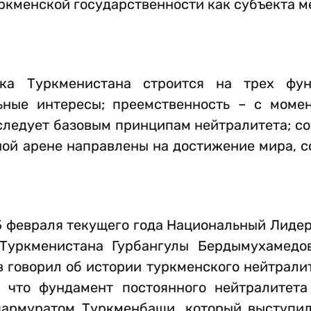
ркменской государственности как субъекта 
ка Туркменистана строится на трех фун
ьные интересы; преемственность – с моме
ледует базовым принципам нейтралитета; со
ой арене направлены на достижение мира, с
15 февраля текущего года Национальный Лиде
Туркменистана Гурбангулы Бердымухамедо
 говорил об истории туркменского нейтрали
, что фундамент постоянного нейтралитет
армуратом Туркменбаши, который выступи