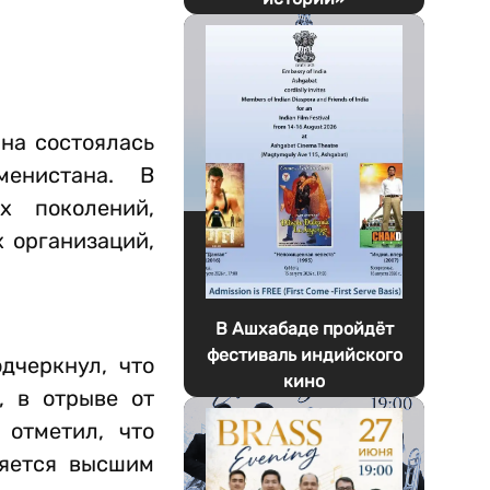
на состоялась
менистана. В
х поколений,
 организаций,
В Ашхабаде пройдёт
фестиваль индийского
дчеркнул, что
кино
, в отрыве от
 отметил, что
ляется высшим