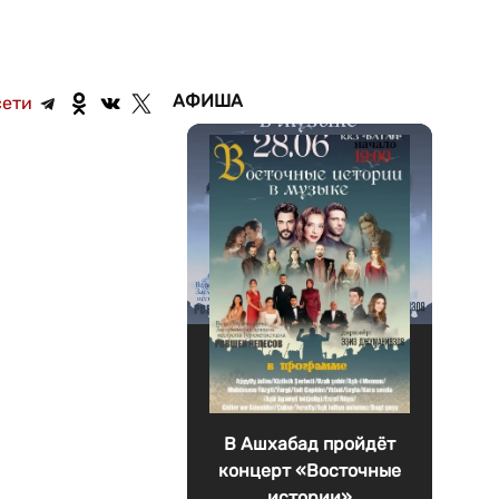
АФИША
сети
В Ашхабад пройдёт
концерт «Восточные
истории»