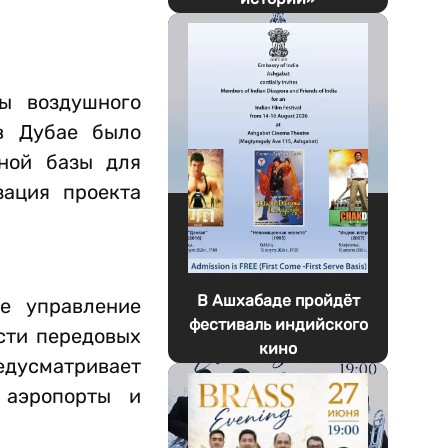
ы воздушного
в Дубае было
ной базы для
зация проекта
В Ашхабаде пройдёт
е управление
фестиваль индийского
сти передовых
кино
редусматривает
 аэропорты и