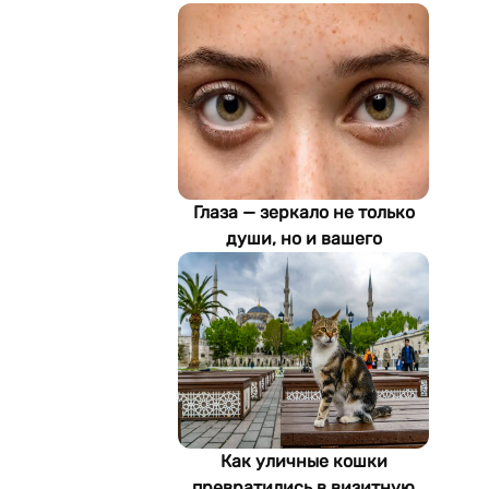
Глаза — зеркало не только
души, но и вашего
здоровья: как ИИ находит
болезни по фотографии
Как уличные кошки
превратились в визитную