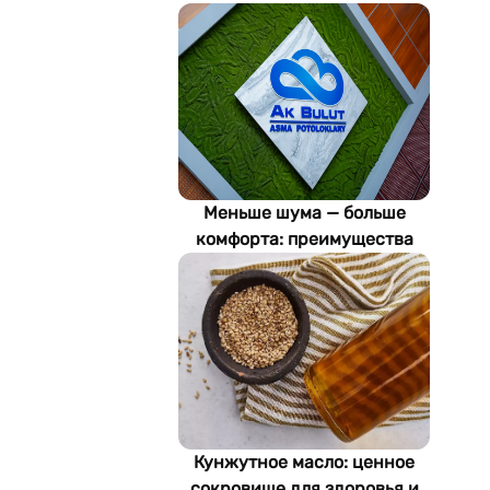
Меньше шума — больше
комфорта: преимущества
акустических потолков Ak
Bulut
Кунжутное масло: ценное
сокровище для здоровья и