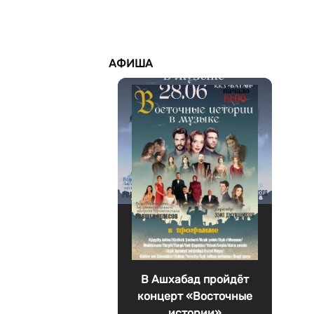
АФИША
В Ашхабад пройдёт
концерт «Восточные
истории»