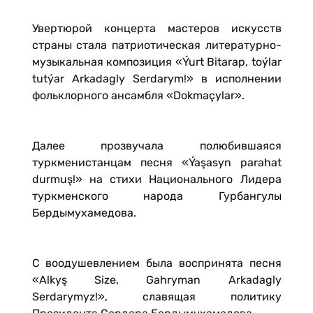
Увертюрой концерта мастеров искусств
страны стала патриотическая литературно-
музыкальная композиция «Ýurt Bitarap, toýlar
tutýar Arkadagly Serdarym!» в исполнении
фольклорного ансамбля «Dokmaçylar».
Далее прозвучала полюбившаяся
туркменистанцам песня «Ýaşasyn parahat
durmuş!» на стихи Национального Лидера
туркменского народа Гурбангулы
Бердымухамедова.
С воодушевлением была воспринята песня
«Alkyş Size, Gahryman Arkadagly
Serdarymyz!», славящая политику