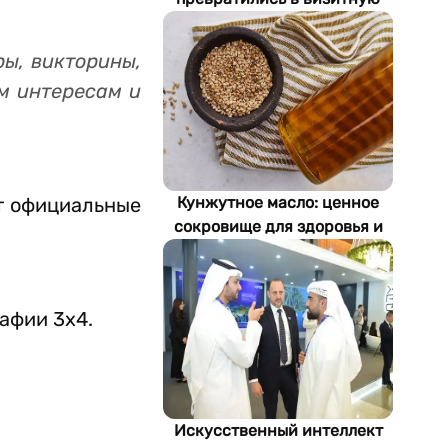
карточку Стамбула
ы, викторины,
м интересам и
т официальные
Кунжутное масло: ценное
сокровище для здоровья и
экономики Туркменистана
афии 3x4.
Искусственный интеллект