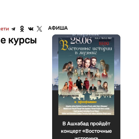
АФИША
сети
ые курсы
В Ашхабад пройдёт
концерт «Восточные
истории»