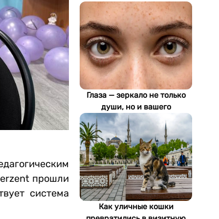
Глаза — зеркало не только
души, но и вашего
здоровья: как ИИ находит
болезни по фотографии
едагогическим
Perzent прошли
твует система
Как уличные кошки
превратились в визитную