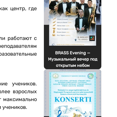
ак центр, где
ли работают с
преподавателям
BRASS Evening —
разовательные
Музыкальный вечер под
открытым небом
ие учеников.
олее взрослых
ет максимально
 учеников.