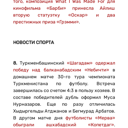
того, композиция What I Was Made For для
кинофильма «Барби» принесла Айлиш
вторую статуэтку «Оскар» и два
престижных приза «Грэмми»
.
НОВОСТИ СПОРТА
8.
Туркменбашинский
«Шагадам» одержал
победу над балканабадским «Небичти»
в
домашнем матче 30-го тура чемпионата
Туркменистана по футболу. Встреча
завершилась со счетом 4:3 в пользу хозяев. В
составе победителей дубль оформил Муса
Нурназаров. Еще по разу отличилась
Хыдыргельды Атджанов и Бегмурад Арбатов.
В другом матче дня
футболисты «Мерва»
обыграли ашхабадский «Копетдаг»
.