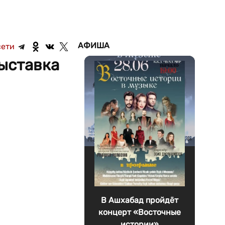
АФИША
сети
ыставка
В Ашхабад пройдёт
концерт «Восточные
истории»