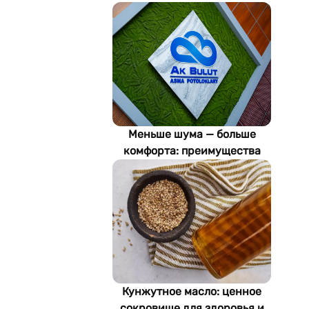
Меньше шума — больше
комфорта: преимущества
акустических потолков Ak
Bulut
Кунжутное масло: ценное
сокровище для здоровья и